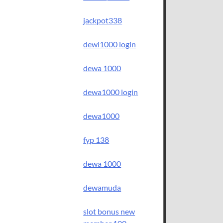
jackpot338
dewi1000 login
dewa 1000
dewa1000 login
dewa1000
fyp 138
dewa 1000
dewamuda
slot bonus new