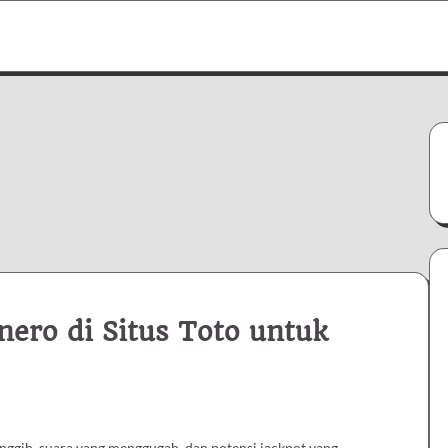
nero di Situs Toto untuk
canggih, suara yang menggugah, dan potensi jackpot yang