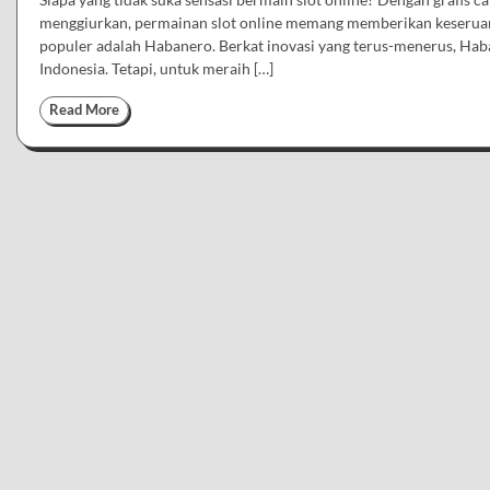
menggiurkan, permainan slot online memang memberikan keseruan 
populer adalah Habanero. Berkat inovasi yang terus-menerus, Haba
Indonesia. Tetapi, untuk meraih […]
Read More