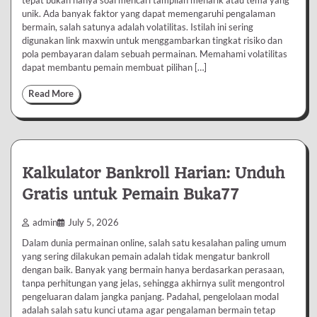
unik. Ada banyak faktor yang dapat memengaruhi pengalaman
bermain, salah satunya adalah volatilitas. Istilah ini sering
digunakan link maxwin untuk menggambarkan tingkat risiko dan
pola pembayaran dalam sebuah permainan. Memahami volatilitas
dapat membantu pemain membuat pilihan […]
Read More
Kalkulator Bankroll Harian: Unduh
Gratis untuk Pemain Buka77
admin
July 5, 2026
Dalam dunia permainan online, salah satu kesalahan paling umum
yang sering dilakukan pemain adalah tidak mengatur bankroll
dengan baik. Banyak yang bermain hanya berdasarkan perasaan,
tanpa perhitungan yang jelas, sehingga akhirnya sulit mengontrol
pengeluaran dalam jangka panjang. Padahal, pengelolaan modal
adalah salah satu kunci utama agar pengalaman bermain tetap