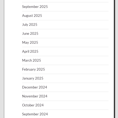
September 2025
August 2025
July 2025
June 2025
May 2025
April 2025
March 2025
February 2025
January 2025
December 2024
November 2024
October 2024
September 2024