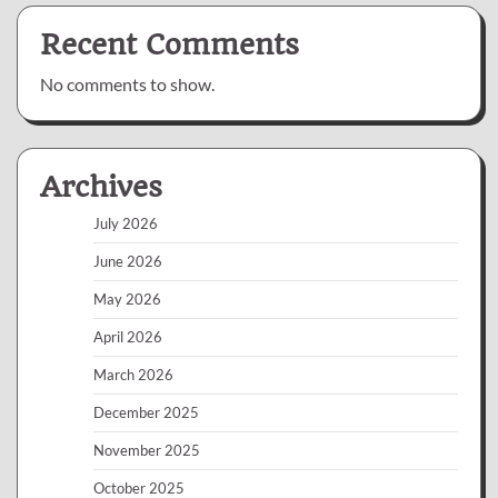
Recent Comments
No comments to show.
Archives
July 2026
June 2026
May 2026
April 2026
March 2026
December 2025
November 2025
October 2025