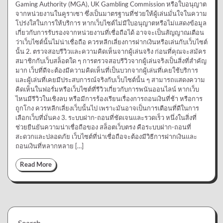
Gaming Authority (MGA), UK Gambling Commission หรือใบอนุญาต
จากหน่วยงานในคูราเซา ซึ่งเป็นมาตรฐานที่ช่วยให้ผู้เล่นมั่นใจในความ
โปร่งใสในการให้บริการ หากเว็บไซต์ไม่มีใบอนุญาตหรือไม่แสดงข้อมูล
เกี่ยวกับการรับรองจากหน่วยงานที่เชื่อถือได้ อาจจะเป็นสัญญาณเตือน
ว่าเว็บไซต์นั้นไม่น่าเชื่อถือ ควรหลีกเลี่ยงการฝากเงินหรือเล่นกับเว็บไซต์
นั้น 2. ตรวจสอบรีวิวและความคิดเห็นจากผู้เล่นจริง ก่อนที่คุณจะสมัคร
สมาชิกกับเว็บสล็อตใด ๆ การตรวจสอบรีวิวจากผู้เล่นจริงเป็นสิ่งที่สำคัญ
มาก เว็บที่ดีจะต้องมีความคิดเห็นที่เป็นบวกจากผู้เล่นที่เคยใช้บริการ
และผู้เล่นที่เคยมีประสบการณ์จริงกับเว็บไซต์นั้น ๆ สามารถแสดงความ
คิดเห็นในฟอรั่มหรือเว็บไซต์ที่รีวิวเกี่ยวกับการพนันออนไลน์ หากเว็บ
ไหนมีรีวิวในเชิงลบ หรือมีการร้องเรียนเรื่องการถอนเงินที่ช้า หรือการ
ถูกโกง ควรหลีกเลี่ยงเว็บนั้นไป เพราะมันอาจเป็นการเตือนที่ดีในการ
เลือกเว็บที่มั่นคง 3. ระบบฝาก-ถอนที่ชัดเจนและรวดเร็ว หนึ่งในสิ่งที่
ช่วยยืนยันความน่าเชื่อถือของ สล็อตเว็บตรง คือระบบฝาก-ถอนที่
สะดวกและปลอดภัย เว็บไซต์ที่น่าเชื่อถือจะต้องมีวิธีการฝากเงินและ
ถอนเงินที่หลากหลาย […]
Read More
Search