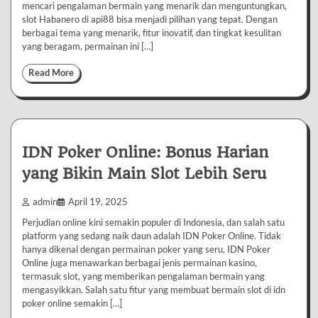
mencari pengalaman bermain yang menarik dan menguntungkan,
slot Habanero di api88 bisa menjadi pilihan yang tepat. Dengan
berbagai tema yang menarik, fitur inovatif, dan tingkat kesulitan
yang beragam, permainan ini […]
Read More
IDN Poker Online: Bonus Harian
yang Bikin Main Slot Lebih Seru
admin
April 19, 2025
Perjudian online kini semakin populer di Indonesia, dan salah satu
platform yang sedang naik daun adalah IDN Poker Online. Tidak
hanya dikenal dengan permainan poker yang seru, IDN Poker
Online juga menawarkan berbagai jenis permainan kasino,
termasuk slot, yang memberikan pengalaman bermain yang
mengasyikkan. Salah satu fitur yang membuat bermain slot di idn
poker online semakin […]