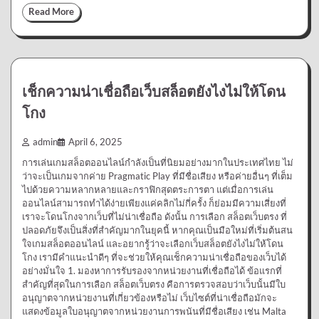
Read More
เช็กความน่าเชื่อถือเว็บสล็อตยังไงไม่ให้โดน
โกง
admin
April 6, 2025
การเล่นเกมสล็อตออนไลน์กำลังเป็นที่นิยมอย่างมากในประเทศไทย ไม่
ว่าจะเป็นเกมจากค่าย Pragmatic Play ที่มีชื่อเสียง หรือค่ายอื่นๆ ที่เต็ม
ไปด้วยความหลากหลายและกราฟิกสุดตระการตา แต่เมื่อการเล่น
ออนไลน์สามารถทำได้ง่ายเพียงแค่คลิกไม่กี่ครั้ง ก็ย่อมมีความเสี่ยงที่
เราจะโดนโกงจากเว็บที่ไม่น่าเชื่อถือ ดังนั้น การเลือก สล็อตเว็บตรง ที่
ปลอดภัยจึงเป็นสิ่งที่สำคัญมากในยุคนี้ หากคุณเป็นมือใหม่ที่เริ่มต้นสน
ใจเกมสล็อตออนไลน์ และอยากรู้ว่าจะเลือกเว็บสล็อตยังไงไม่ให้โดน
โกง เรามีคำแนะนำดีๆ ที่จะช่วยให้คุณเช็กความน่าเชื่อถือของเว็บได้
อย่างมั่นใจ 1. มองหาการรับรองจากหน่วยงานที่เชื่อถือได้ ข้อแรกที่
สำคัญที่สุดในการเลือก สล็อตเว็บตรง คือการตรวจสอบว่าเว็บนั้นมีใบ
อนุญาตจากหน่วยงานที่เกี่ยวข้องหรือไม่ เว็บไซต์ที่น่าเชื่อถือมักจะ
แสดงข้อมูลใบอนุญาตจากหน่วยงานการพนันที่มีชื่อเสียง เช่น Malta