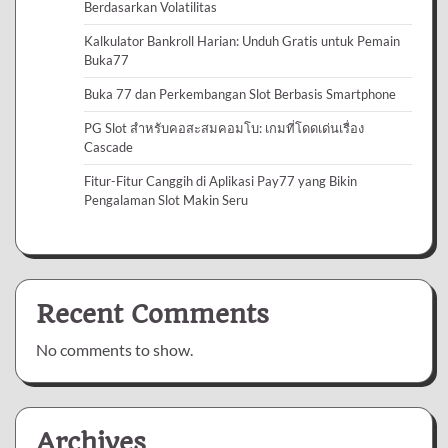
Berdasarkan Volatilitas
Kalkulator Bankroll Harian: Unduh Gratis untuk Pemain
Buka77
Buka 77 dan Perkembangan Slot Berbasis Smartphone
PG Slot สำหรับคอสะสมคอมโบ: เกมที่โดดเด่นเรื่อง
Cascade
Fitur-Fitur Canggih di Aplikasi Pay77 yang Bikin
Pengalaman Slot Makin Seru
Recent Comments
No comments to show.
Archives