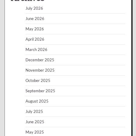
July 2026
June 2026
May 2026
April 2026
March 2026
December 2025
November 2025
October 2025
September 2025
August 2025
July 2025
June 2025
May 2025