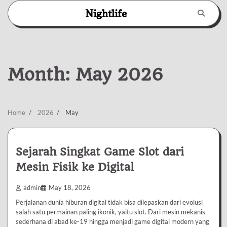
Skip
Nightlife
to
content
Month:
May 2026
Home
2026
May
Sejarah Singkat Game Slot dari
Mesin Fisik ke Digital
admin
May 18, 2026
Perjalanan dunia hiburan digital tidak bisa dilepaskan dari evolusi
salah satu permainan paling ikonik, yaitu slot. Dari mesin mekanis
sederhana di abad ke-19 hingga menjadi game digital modern yang