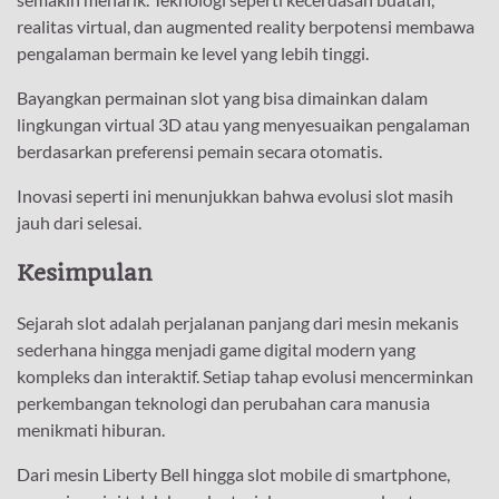
realitas virtual, dan augmented reality berpotensi membawa
pengalaman bermain ke level yang lebih tinggi.
Bayangkan permainan slot yang bisa dimainkan dalam
lingkungan virtual 3D atau yang menyesuaikan pengalaman
berdasarkan preferensi pemain secara otomatis.
Inovasi seperti ini menunjukkan bahwa evolusi slot masih
jauh dari selesai.
Kesimpulan
Sejarah slot adalah perjalanan panjang dari mesin mekanis
sederhana hingga menjadi game digital modern yang
kompleks dan interaktif. Setiap tahap evolusi mencerminkan
perkembangan teknologi dan perubahan cara manusia
menikmati hiburan.
Dari mesin Liberty Bell hingga slot mobile di smartphone,