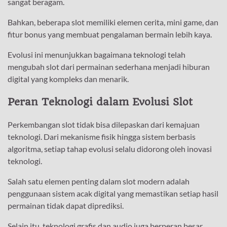
sangat beragam.
Bahkan, beberapa slot memiliki elemen cerita, mini game, dan
fitur bonus yang membuat pengalaman bermain lebih kaya.
Evolusi ini menunjukkan bagaimana teknologi telah
mengubah slot dari permainan sederhana menjadi hiburan
digital yang kompleks dan menarik.
Peran Teknologi dalam Evolusi Slot
Perkembangan slot tidak bisa dilepaskan dari kemajuan
teknologi. Dari mekanisme fisik hingga sistem berbasis
algoritma, setiap tahap evolusi selalu didorong oleh inovasi
teknologi.
Salah satu elemen penting dalam slot modern adalah
penggunaan sistem acak digital yang memastikan setiap hasil
permainan tidak dapat diprediksi.
Selain itu, teknologi grafis dan audio juga berperan besar