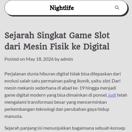
Skip
Nightlife
to
content
Sejarah Singkat Game Slot
dari Mesin Fisik ke Digital
Posted on
May 18, 2026
by
admin
Perjalanan dunia hiburan digital tidak bisa dilepaskan dari
evolusi salah satu permainan paling ikonik, yaitu
slot
. Dari
mesin mekanis sederhana di abad ke-19 hingga menjadi
game digital modern yang bisa dimainkan di ponsel,
judi
telah
mengalami transformasi besar yang mencerminkan
perkembangan teknologi dan perubahan gaya hidup
manusia.
Sejarah panjang ini menunjukkan bagaimana sebuah konsep