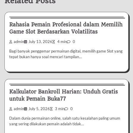
Related Posts
Uncategorized
Rahasia Pemain Profesional dalam Memilih
Game Slot Berdasarkan Volatilitas
admin
July 13, 2026
4 min
0
Bagi banyak penggemar permainan digital, memilih game Slot yang
tepat bukan hanya soal mencari tampilan…
Uncategorized
Kalkulator Bankroll Harian: Unduh Gratis
untuk Pemain Buka77
admin
July 5, 2026
3 min
0
Dalam dunia permainan online, salah satu kesalahan paling umum
yang sering dilakukan pemain adalah tidak…