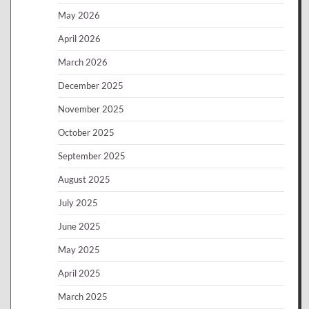
May 2026
April 2026
March 2026
December 2025
November 2025
October 2025
September 2025
August 2025
July 2025
June 2025
May 2025
April 2025
March 2025