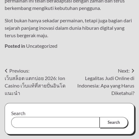
permainan ini telah beradaptasi dengan zaman dan terus
berkembang mengikuti kebutuhan pengguna.
Slot bukan hanya sekadar permainan, tetapi juga bagian dari
sejarah panjang inovasi dalam dunia hiburan digital yang
terus bergerak maju.
Posted in
Uncategorized
Post
Previous:
Next:
เว็บสล็อต แตกบ่อย 2026: Ion
Legalitas Judi Online di
navigation
Casino เว็บแท้ที่สายปั่นอินโด
Indonesia: Apa yang Harus
แนะนำ
Diketahui?
Search
Search