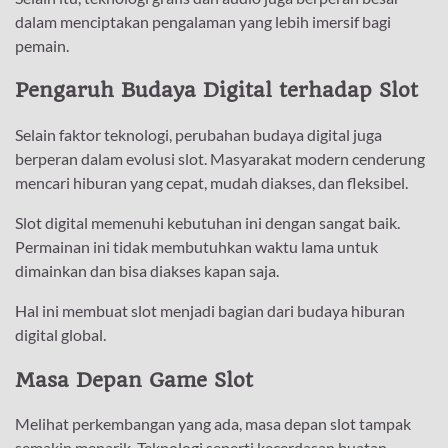
dalam menciptakan pengalaman yang lebih imersif bagi
pemain.
Pengaruh Budaya Digital terhadap Slot
Selain faktor teknologi, perubahan budaya digital juga
berperan dalam evolusi slot. Masyarakat modern cenderung
mencari hiburan yang cepat, mudah diakses, dan fleksibel.
Slot digital memenuhi kebutuhan ini dengan sangat baik.
Permainan ini tidak membutuhkan waktu lama untuk
dimainkan dan bisa diakses kapan saja.
Hal ini membuat slot menjadi bagian dari budaya hiburan
digital global.
Masa Depan Game Slot
Melihat perkembangan yang ada, masa depan slot tampak
semakin menarik. Teknologi seperti kecerdasan buatan,