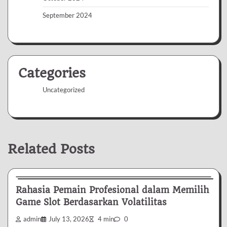
September 2024
Categories
Uncategorized
Related Posts
Uncategorized
Rahasia Pemain Profesional dalam Memilih
Game Slot Berdasarkan Volatilitas
admin
July 13, 2026
4 min
0