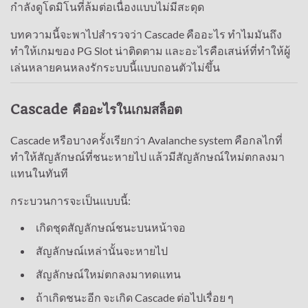
กำลังดูโดมิโนที่ล้มต่อเนื่องแบบไม่มีสะดุด
บทความนี้จะพาไปสำรวจว่า Cascade คืออะไร ทำไมมันถึง
ทำให้เกมของ PG Slot น่าติดตาม และอะไรคือเสน่ห์ที่ทำให้ผู้
เล่นหลายคนหลงรักระบบนี้แบบถอนตัวไม่ขึ้น
Cascade คืออะไรในเกมสล็อต
Cascade หรือบางครั้งเรียกว่า Avalanche system คือกลไกที่
ทำให้สัญลักษณ์ที่ชนะหายไป แล้วมีสัญลักษณ์ใหม่ตกลงมา
แทนในทันที
กระบวนการจะเป็นแบบนี้:
เกิดชุดสัญลักษณ์ชนะบนหน้าจอ
สัญลักษณ์เหล่านั้นจะหายไป
สัญลักษณ์ใหม่ตกลงมาทดแทน
ถ้าเกิดชนะอีก จะเกิด Cascade ต่อไปเรื่อย ๆ