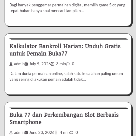
Bagi banyak penggemar permainan digital, memilih game Slot yang
tepat bukan hanya soal mencari tampilan…
Uncategorized
Kalkulator Bankroll Harian: Unduh Gratis
untuk Pemain Buka77
admin
July 5, 2026
3 min
0
Dalam dunia permainan online, salah satu kesalahan paling umum
yang sering dilakukan pemain adalah tidak…
Uncategorized
Buka 77 dan Perkembangan Slot Berbasis
Smartphone
admin
June 23, 2026
4 min
0