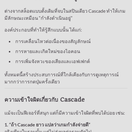
ต่างจากสล็อตแบบดั้งเดิมที่จบในสปินเดียว Cascade ทำให้เกม
มีลักษณะเหมือน “กำลังดำเนินอยู่”
องค์ประกอบที่ทำให้รู้สึกแบบนั้น ได้แก่:
การเคลื่อนไหวต่อเนื่องของสัญลักษณ์
การหายและเกิดใหม่ของไอคอน
การเพิ่มจังหวะของเสียงและเอฟเฟกต์
ทั้งหมดนี้สร้างประสบการณ์ที่ใกล้เคียงกับการดูเหตุการณ์
มากกว่าการกดปุ่มครั้งเดียว
ความเข้าใจผิดเกี่ยวกับ Cascade
แม้จะเป็นฟีเจอร์ที่สนุก แต่ก็มีความเข้าใจผิดที่พบได้บ่อย เช่น:
1. “ถ้า Cascade ยาว แปลว่าเกมกำลังจ่ายดี”
จริงเพียงในรอบนั้น แต่ไม่ส่งผลต่อรอบถัดไป