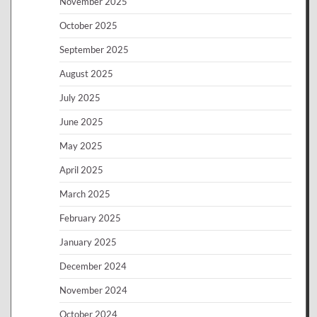
November 2025
October 2025
September 2025
August 2025
July 2025
June 2025
May 2025
April 2025
March 2025
February 2025
January 2025
December 2024
November 2024
October 2024